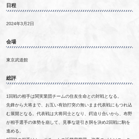
日程
2024年3月2日
会場
東京武道館
総評
1回戦の相手は関実業団チームの住友生命との対戦となる。
先鋒から大将まで、お互い有効打突の無いまま代表戦にもつれ込
む展開となる。代表戦は大将同士となり、鍔迫り合いから、布野
が相手選手の体勢を崩して、見事な逆引き胴を決め2回戦に駒を
進める。