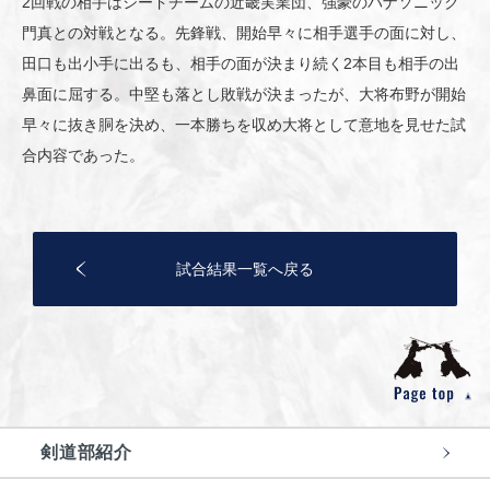
2回戦の相手はシードチームの近畿実業団、強豪のパナソニック
門真との対戦となる。先鋒戦、開始早々に相手選手の面に対し、
田口も出小手に出るも、相手の面が決まり続く2本目も相手の出
鼻面に屈する。中堅も落とし敗戦が決まったが、大将布野が開始
早々に抜き胴を決め、一本勝ちを収め大将として意地を見せた試
合内容であった。
試合結果一覧へ戻る
剣道部紹介