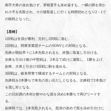
相手大将の攻め負けず、茅根選手も攻め返すも、一瞬の隙を突か
れ小手を先取され、その後取返しに行くも時間切れとなり2－1で
の敗戦となった。
【星崎】
1回戦は全員が勝利、完封し2回戦に進む。
2回戦は、関東実業団チームのSONYとの対戦となる。
先鋒が開始早々に1本先取されるも、終盤に取返し引分ける。
次鋒も引分け後の中堅戦は、2本立て続けに連取し、1勝を上げ、
副将、大将と引分け3回戦に駒を進める。
3回戦は、岐阜県警で構成するチームとの対戦となる。
先鋒戦を2本勝ちで幸先の良い出だしとなるも、次鋒戦で2本負け
を屈し対となる。
この日好調の木村が鮮やかな面を決め1本勝ちで再びリードす
る。
副将戦では、1本先取されるも、怒涛の攻めで面を決め引分けに