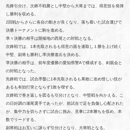
先鋒引分け、次鋒不戦勝とし中堅から大将までは、得意技を発揮
し勝利を収める。
2回戦からさらに各自の動きが良くなり、落ち着いた試合運びで
決勝トーナメントに駒を進める。
準々決勝の相手は開催地の西尾との対戦となる。
次鋒戦では、1本先取されるも得意の面を連取し１勝を上げ続く
中堅、副将も勝利し準決勝進出を決める。
準決勝の相手は、前年度優勝の愛知県警Aで構成する、剣親会と
の対戦となった。
先鋒戦では、試合序盤に1本先取されるも果敢に攻め惜しい技が
あるも有効打突とならず1敗を喫する。
次鋒戦で巻き返しを図るも引分けとなり、中堅戦を向かえる。こ
の日好調の瀬尾選手であったが、前試合で足を負傷し心配された
が、集中力を切らさずに試合に挑み、見事に2本勝ちを収め、本
数でリードする。
副将戦はお互いに譲らず引分けとなり、大将戦となる。