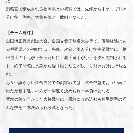
た。
刑務官で構成される福岡県との初戦では、先鋒から中堅まで引き
分け後、副将、大将を落とし敗戦となった。
【チーム総評】
全国矯正職員剣道大会、全国交管庁剣道大会等で、優勝経験のあ
る福岡県との初戦では、先鋒、次鋒と引き分け後中堅戦では、茅
根選手の手元が上がった所に、相手選手が小手を決め先制される
も、終了間際に長身から繰り出した面が決まり引き分けに持ち込
む。
お互い譲らない試合展開での副将戦では、試合中盤でお互い面に
出たが相手選手の方が一瞬速く決められ一本負けとなる。
背水の陣で向かえた大将戦では、果敢に攻め込むも相手選手の巧
みな技を二本決められ敗戦となった。