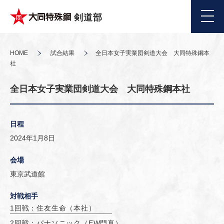
剣道部
HOME
試合結果
全日本女子実業団剣道大会 大同特殊鋼本
社
全日本女子実業団剣道大会 大同特殊鋼本社
日程
2024年1月8日
会場
東京武道館
対戦相手
1回戦：住友生命（本社）
2回戦：パナソニック（EW門真）