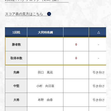
スコア表の見方はこちら
1回戦
大同特殊鋼
△
勝者数
0
-
取得本数
0
-
先鋒
田口 風花
引き分け
中堅
小村 向日葵
引き分け
大将
布野 由香
引き分け