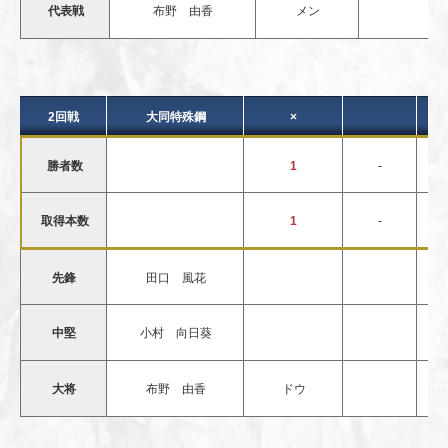
代表戦
布野 由香
メン
2回戦
大同特殊鋼
×
勝者数
1
-
取得本数
1
-
先鋒
田口 風花
中堅
小村 向日葵
大将
布野 由香
ドウ