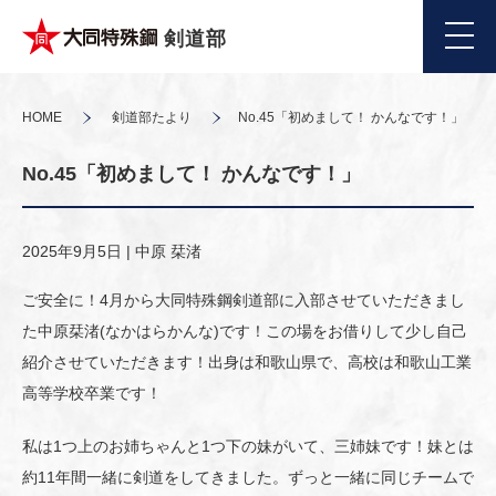
剣道部
HOME
剣道部たより
No.45「初めまして！ かんなです！」
No.45「初めまして！ かんなです！」
2025年9月5日 |
中原 栞渚
ご安全に！4月から大同特殊鋼剣道部に入部させていただきまし
た中原栞渚(なかはらかんな)です！この場をお借りして少し自己
紹介させていただきます！出身は和歌山県で、高校は和歌山工業
高等学校卒業です！
私は1つ上のお姉ちゃんと1つ下の妹がいて、三姉妹です！妹とは
約11年間一緒に剣道をしてきました。ずっと一緒に同じチームで