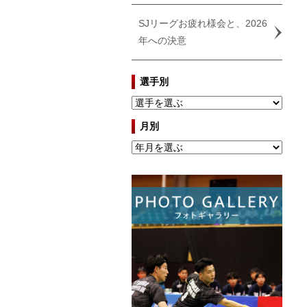
SJリーグお疲れ様会と、2026
年への決意
選手別
月別