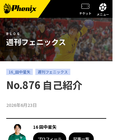
チケット
メニュー
チーム情報
BLOG
メンバー紹介
週刊フェニックス
試合日程・結果
週刊フェニックス
16_田中星矢
週刊フェニックス
No.876 自己紹介
トピックス
観戦ガイド
2026年6月23日
スクール
16 田中星矢
チケット
プロフィール
記事一覧