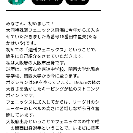
応援メッセージ・お問い合わせ
サイトのご利用について
個人情報保護方針
みなさん、初めまして！
サイトマップ
大同特殊鋼フェニックス東海に今年から加入さ
せていただきました背番号16番田中星矢(たな
かせいや)です。
初めての「週刊フェニックス」ということで、
簡単に自己紹介をさせていただきます。
私は大阪府の大阪市出身です。
球歴は、大阪市立喜連中学校、関西大学北陽高
等学校、関西大学から今に至ります。
ポジションはGKをやっています。190cmの体の
大きさを活かしたキーピングが私のストロング
ポイントです。
フェニックスに加入してからは、リーグＨのシ
ューターのレベルの高さに苦戦しながら日々奮
闘しています。
大阪府出身ということでフェニックスの中で唯
一の関西出身選手ということで、いまだに標準