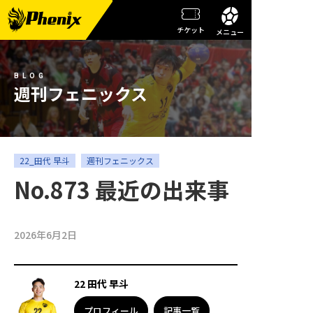
チケット
メニュー
チーム情報
BLOG
メンバー紹介
週刊フェニックス
試合日程・結果
週刊フェニックス
22_田代 早斗
週刊フェニックス
No.873 最近の出来事
トピックス
観戦ガイド
2026年6月2日
スクール
22 田代 早斗
チケット
プロフィール
記事一覧