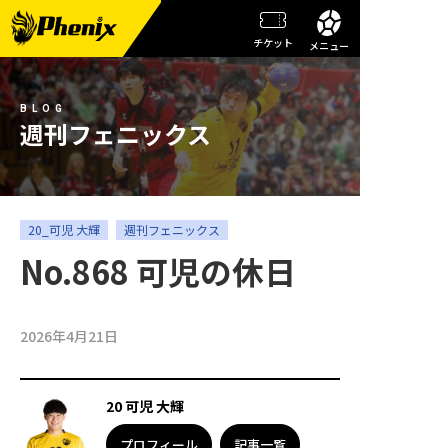
チケット
メニュー
チーム情報
BLOG
メンバー紹介
週刊フェニックス
試合日程・結果
週刊フェニックス
20_可児 大輝
週刊フェニックス
No.868 可児の休日
トピックス
観戦ガイド
2026年4月21日
スクール
20 可児 大輝
チケット
プロフィール
記事一覧