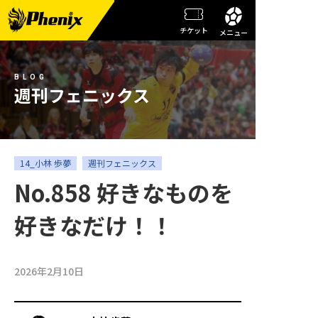
チケット
メニュー
チーム情報
BLOG
メンバー紹介
週刊フェニックス
試合日程・結果
週刊フェニックス
14_小林 歩夢
週刊フェニックス
No.858 好きなものを
トピックス
好きなだけ！！
観戦ガイド
スクール
2026年2月10日
チケット