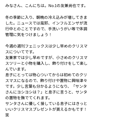
応援メッセージ・お問い合わせ
みなさん、こんにちは。No.1の友兼尚也です。
冬の季節に入り、朝晩の冷え込みが増してきま
サイトのご利用について
個人情報保護方針
した。ニュースでは風邪、インフルエンザが流
サイトマップ
行中とのことですので、手洗いうがい等で体調
管理に気をつけましょう！
今週の週刊フェニックスは少し早めのクリスマ
スについてです。
友兼家では少し早めですが、小さめのクリスマ
スツリーと小物を購入し、飾り付けをして楽し
んでいます。
息子にとっては物心ついてからは初めてのクリ
スマスになるので、飾り付けや置物に興味津々
です。少し言葉も分かるようになり、「サンタ
さんにヨシヨシは？」と息子に言うと、サンタ
の置物を撫でてくれます。
サンタさんに優しく接している息子にはきっと
いいクリスマスプレゼントが貰えるかもです！
笑