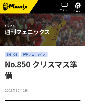
チケット
メニュー
チーム情報
BLOG
メンバー紹介
週刊フェニックス
試合日程・結果
週刊フェニックス
999_OB
週刊フェニックス
No.850 クリスマス準
トピックス
備
観戦ガイド
スクール
2025年12月2日
チケット