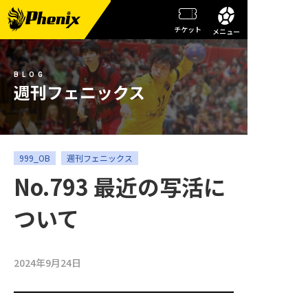
チケット
メニュー
チーム情報
BLOG
メンバー紹介
週刊フェニックス
試合日程・結果
週刊フェニックス
999_OB
週刊フェニックス
No.793 最近の写活に
トピックス
ついて
観戦ガイド
スクール
2024年9月24日
チケット