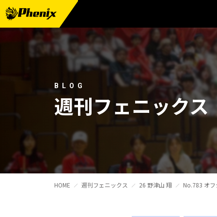
チーム情報
メンバー紹介
試合日程・結果
BLOG
週刊フェニックス
週刊フェニックス
トピックス
観戦ガイド
スクール
HOME
週刊フェニックス
26 野津山 翔
No.783 
チケット