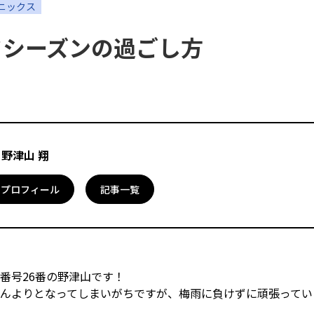
ニックス
 オフシーズンの過ごし方
サイトのご利用について
個人情報保護方針
サイトマップ
6 野津山 翔
プロフィール
記事一覧
番号26番の野津山です！
んよりとなってしまいがちですが、梅雨に負けずに頑張ってい