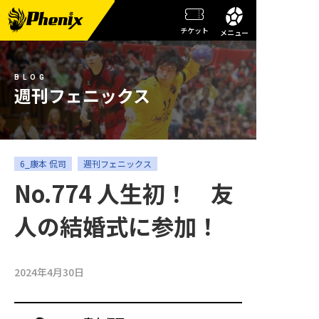
チケット
メニュー
チーム情報
BLOG
メンバー紹介
週刊フェニックス
試合日程・結果
週刊フェニックス
6_康本 侃司
週刊フェニックス
No.774 人生初！ 友
トピックス
人の結婚式に参加！
観戦ガイド
スクール
2024年4月30日
チケット