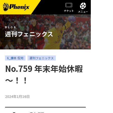
チケット
メニュー
チーム情報
BLOG
メンバー紹介
週刊フェニックス
試合日程・結果
週刊フェニックス
6_康本 侃司
週刊フェニックス
No.759 年末年始休暇
トピックス
～！！
観戦ガイド
スクール
2024年1月16日
チケット