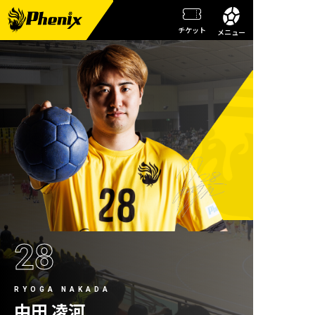
チケット
メニュー
チーム情報
メンバー紹介
試合日程・結果
週刊フェニックス
トピックス
観戦ガイド
28
スクール
チケット
RYOGA NAKADA
中田 凌河