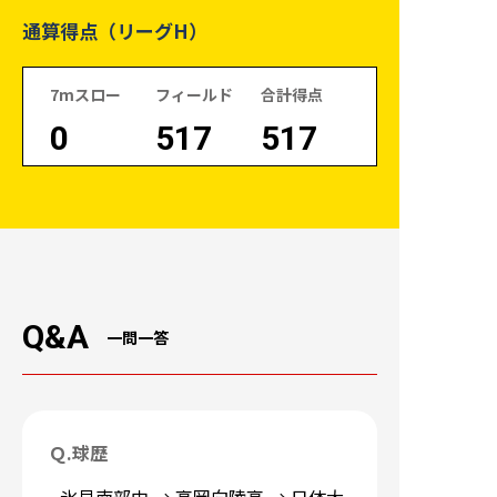
通算得点（リーグH）
7mスロー
フィールド
合計得点
0
517
517
Q&A
一問一答
Ｑ.
球歴