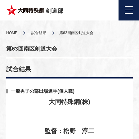
剣道部
HOME
試合結果
第63回南区剣道大会
第63回南区剣道大会
試合結果
一般男子の部出場選手(個人戦)
大同特殊鋼(株)
監督：松野 淳二