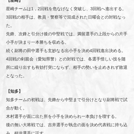
【星崎】
星崎チームは1，2回戦を危なげなく突破し、3回戦へ進出する。
3回戦の相手は、教員・警察等で混成された日曜会との対戦なっ
た。
先鋒、次鋒と引分け後の中堅戦では、満留選手の上段からの片手
小手が決まり一本勝ちを収める。
続く副将の田中選手も玄妙なる出小手を決め4回戦進出決める。
4回戦の剣親会（愛知県警）との対戦では、各選手惜しい技を随
所に繰り出すも有効打突にならず、相手の勢いを止めきれず敗退
となった。
【知多】
知多チームの初戦は、先鋒から中堅まで引分けとなり副将戦で試
合が動く。
木村選手が面に出た所を小手を決められ一本負けを喫する。
後の無い大将戦では、吉井選手が執念の面を決め代表戦に持ち込
み、柿迫選手に託す。