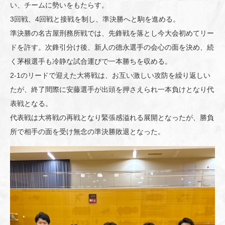
い、チームに勢いをもたらす。
3回戦、4回戦と接戦を制し、準決勝へと駒を進める。
準決勝の名古屋刑務所戦では、先鋒戦を落とし今大会初めてリー
ドを許す。次鋒引分け後、新人の德永選手の会心の面を決め、続
く茅根選手も冷静な試合運びで一本勝ちを収める。
2-1のリードで迎えた大将戦は、お互い激しい攻防を繰り返しい
たが、終了間際に安藤選手が出頭を押さえられ一本負けとなり代
表戦となる。
代表戦は大将戦の再戦となり緊張感溢れる展開となったが、勝負
所で相手の面を受け無念の準決勝敗退となった。