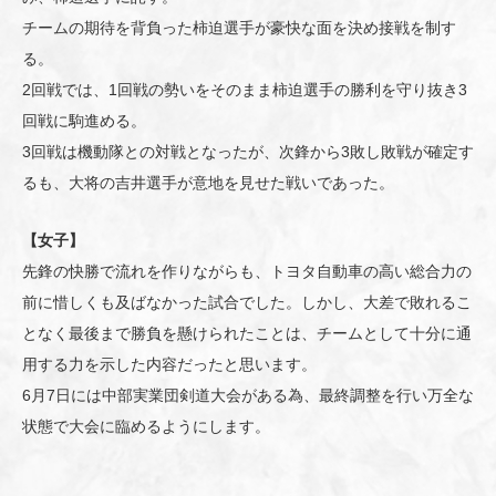
チームの期待を背負った柿迫選手が豪快な面を決め接戦を制す
る。
2回戦では、1回戦の勢いをそのまま柿迫選手の勝利を守り抜き3
回戦に駒進める。
3回戦は機動隊との対戦となったが、次鋒から3敗し敗戦が確定す
るも、大将の吉井選手が意地を見せた戦いであった。
【女子】
先鋒の快勝で流れを作りながらも、トヨタ自動車の高い総合力の
前に惜しくも及ばなかった試合でした。しかし、大差で敗れるこ
となく最後まで勝負を懸けられたことは、チームとして十分に通
用する力を示した内容だったと思います。
6月7日には中部実業団剣道大会がある為、最終調整を行い万全な
状態で大会に臨めるようにします。