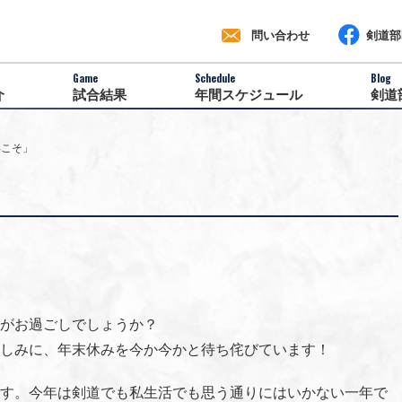
問い合わせ
剣道部F
Game
Schedule
Blog
介
試合結果
年間スケジュール
剣道
年こそ」
がお過ごしでしょうか？
しみに、年末休みを今か今かと待ち侘びています！
す。今年は剣道でも私生活でも思う通りにはいかない一年で