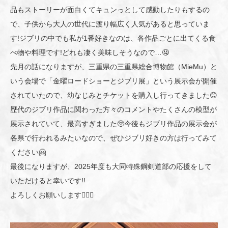
品もストーリーが面白くてキュンっとして感動したりもするの
で、子供から大人の世代に渡り幅広く人気があると思っていま
す!ジブリの中でも私が1番好きなのは、各作品ごとに出てくる食
べ物や料理です!どれも凄く美味しそうなので…🤤
先月の話になりますが、三重県の三重県総合博物館（MieMu）と
いう会場で「金曜ロードショーとジブリ展」という展示会が開催
されていたので、幼なじみとチケットを購入し行ってきました😊
歴代のジブリ作品に関わった方々のコメントやたくさんの模型が
展示されていて、最高すぎました🥺今後もジブリ作品の展示会が
各県で行われるみたいなので、ぜひジブリ好きの方は行ってみて
ください🤗
最後になりますが、2025年度も大同特殊鋼剣道部の応援をして
いただけると幸いです!!
よろしくお願いします🙇🏻‍♀️