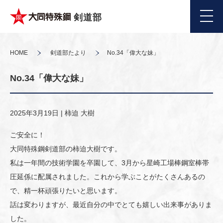
剣道部
HOME
剣道部たより
No.34「偉大な妹」
No.34「偉大な妹」
2025年3月19日 |
柿迫 大樹
ご安全に！
大同特殊鋼剣道部の柿迫大樹です。
私は一年間の技術学園を卒園して、3月から星崎工場棒鋼室棒帯
圧延係に配属されました。これから学ぶことがたくさんあるの
で、精一杯頑張りたいと思います。
話は変わりますが、最近自分の中でとても嬉しい出来事がありま
した。