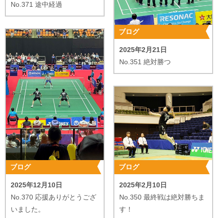
No.371 途中経過
A
スポーツマンシップを大切にする
Q
尊敬する選手
ブログ
A
山口茜選手
2025年2月21日
No.351 絶対勝つ
Q
試合前のモチベーションの上げ方
A
格闘技の試合を見る
Q
厳しい状況の時、勝つために何を考えるか
A
開き直る
ブログ
ブログ
2025年12月10日
2025年2月10日
No.370 応援ありがとうござ
No.350 最終戦は絶対勝ちま
いました。
す！