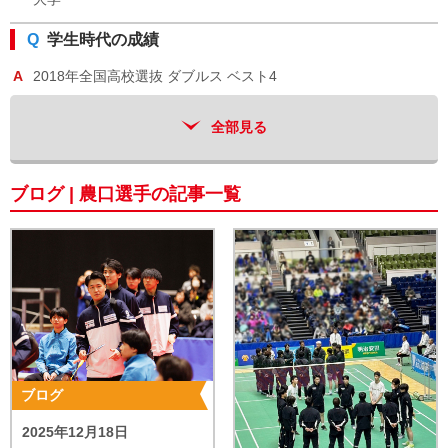
Q
学生時代の成績
A
2018年全国高校選抜 ダブルス ベスト4
Q
普段の自分はこんな人
全部見る
A
ポジティブ
ブログ | 農口選手の記事一覧
Q
好きな女性タレント
A
山本舞香
Q
大同特殊鋼バドミントン部の良いところ
A
仲が良くみんな面白い
Q
自分のこんなプレーを見てほしい
A
レシーブ
ブログ
Q
プレーのモットー
2025年12月18日