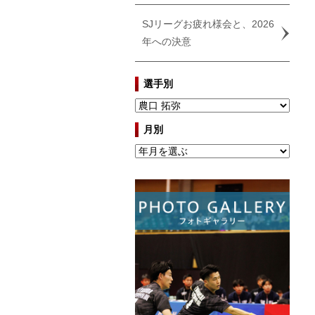
SJリーグお疲れ様会と、2026
年への決意
選手別
月別