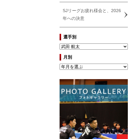
SJリーグお疲れ様会と、2026
年への決意
選手別
月別