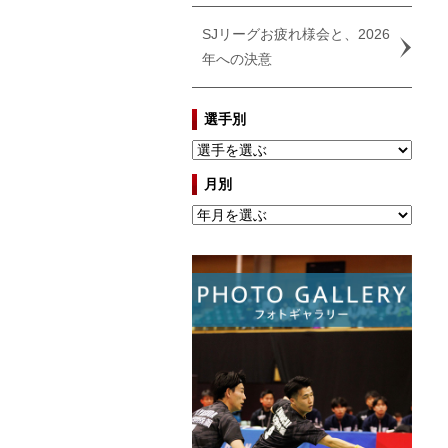
SJリーグお疲れ様会と、2026
年への決意
選手別
月別