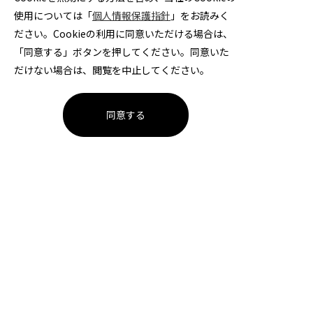
ックス東海に今年から加入させて...
使用については「
個人情報保護指針
」をお読みく
ださい。Cookieの利用に同意いただける場合は、
「同意する」ボタンを押してください。同意いた
16 田中星矢
2026年6月23日
だけない場合は、閲覧を中止してください。
同意する
1ページ
大同特殊鋼ハンドボール部