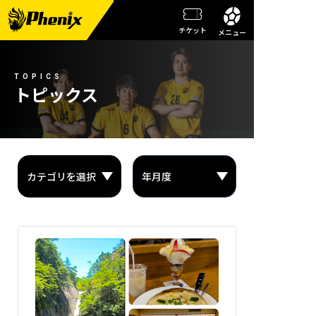
チケット
メニュー
チーム情報
TOPICS
メンバー紹介
トピックス
試合日程・結果
週刊フェニックス
トピックス
観戦ガイド
スクール
チケット