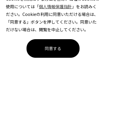
まして！ 2025-26シーズン...
使用については「
個人情報保護指針
」をお読みく
ださい。Cookieの利用に同意いただける場合は、
「同意する」ボタンを押してください。同意いた
9 佐藤 秀亮
2026年6月30日
だけない場合は、閲覧を中止してください。
同意する
1ページ
大同特殊鋼ハンドボール部