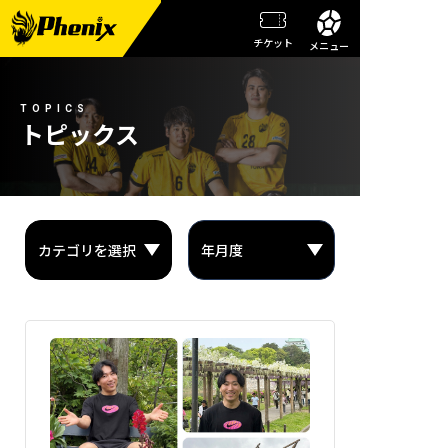
チケット
メニュー
チーム情報
TOPICS
メンバー紹介
トピックス
試合日程・結果
週刊フェニックス
トピックス
観戦ガイド
スクール
チケット