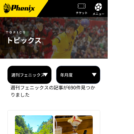
チケット
メニュー
チーム情報
TOPICS
メンバー紹介
トピックス
試合日程・結果
週刊フェニックス
トピックス
週刊フェニックスの記事が690件見つか
観戦ガイド
りました
スクール
チケット