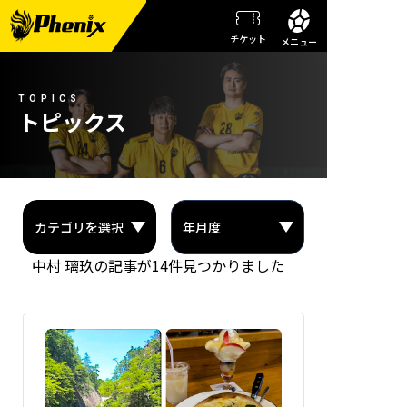
チケット
メニュー
チーム情報
TOPICS
メンバー紹介
トピックス
試合日程・結果
週刊フェニックス
トピックス
中村 璃玖の記事が14件見つかりました
観戦ガイド
スクール
チケット