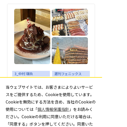
3_中村 璃玖
週刊フェニックス
No.761 韓国旅行！
当ウェブサイトでは、お客さまによりよいサービ
スをご提供するため、Cookieを使用しています。
皆さんこんにちは。背番号3番の中村璃玖で
す。 遅くなりましたが、今年も...
Cookieを無効にする方法を含め、当社のCookieの
使用については「
個人情報保護指針
」をお読みく
ださい。Cookieの利用に同意いただける場合は、
3 中村 璃玖
2024年1月30日
「同意する」ボタンを押してください。同意いた