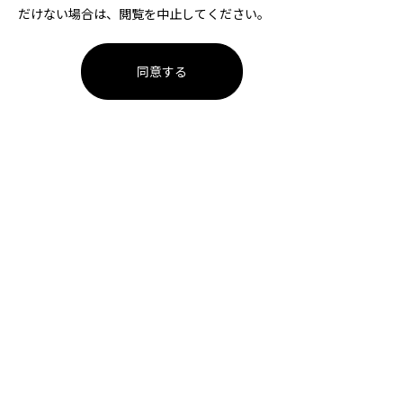
だけない場合は、閲覧を中止してください。
同意する
1ページ
大同特殊鋼ハンドボール部
チケット
公式ソーシャルメディア