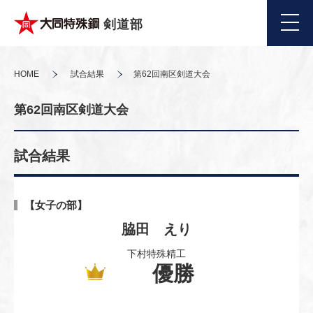
剣道部
HOME
試合結果
第62回南区剣道大会
第62回南区剣道大会
試合結果
【女子の部】
脇田 えり
下村特殊精工
優勝