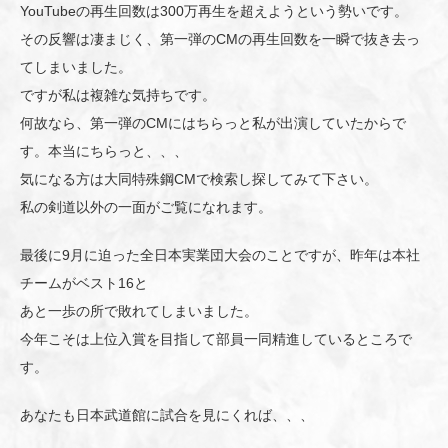
YouTubeの再生回数は300万再生を超えようという勢いです。
その反響は凄まじく、第一弾のCMの再生回数を一瞬で抜き去っ
てしまいました。
ですが私は複雑な気持ちです。
何故なら、第一弾のCMにはちらっと私が出演していたからで
す。本当にちらっと、、、
気になる方は大同特殊鋼CMで検索し探してみて下さい。
私の剣道以外の一面がご覧になれます。
最後に9月に迫った全日本実業団大会のことですが、昨年は本社
チームがベスト16と
あと一歩の所で敗れてしまいました。
今年こそは上位入賞を目指して部員一同精進しているところで
す。
あなたも日本武道館に試合を見にくれば、、、