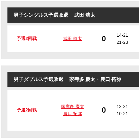
男子シングルス予選敗退
武田 航太
14-21
0
予選2回戦
武田 航太
21-23
男子ダブルス予選敗退
家壽多 慶太
・
農口 拓弥
家壽多 慶太
12-21
0
予選2回戦
農口 拓弥
10-21