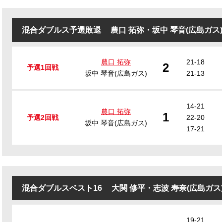
混合ダブルス予選敗退
農口 拓弥
・
坂中 琴音(広島ガス
農口 拓弥
21-18
2
予選1回戦
坂中 琴音(広島ガス)
21-13
14-21
農口 拓弥
1
予選2回戦
22-20
坂中 琴音(広島ガス)
17-21
混合ダブルスベスト16
大関 修平
・
志波 寿奈(広島ガス
19-21