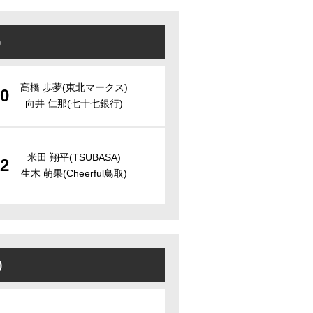
)
髙橋 歩夢(東北マークス)
0
向井 仁那(七十七銀行)
米田 翔平(TSUBASA)
2
生木 萌果(Cheerful鳥取)
)