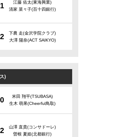
江藤 佑太(東海興業)
1
清家 菜々子(百十四銀行)
下農 走(金沢学院クラブ)
2
大澤 陽奈(ACT SAIKYO)
ス)
米田 翔平(TSUBASA)
0
生木 萌果(Cheerful鳥取)
山澤 直貴(コンサドーレ)
2
曽根 夏姫(北都銀行)