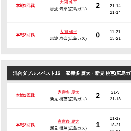
大関 修平
2
本戦1回戦
21-14
志波 寿奈(広島ガス)
21-14
大関 修平
11-21
0
本戦2回戦
志波 寿奈(広島ガス)
13-21
混合ダブルスベスト16
家壽多 慶太
・
新見 桃芭(広島ガ
家壽多 慶太
21-9
2
本戦1回戦
新見 桃芭(広島ガス)
21-13
21-17
家壽多 慶太
1
本戦2回戦
18-21
新見 桃芭(広島ガス)