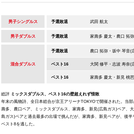
男子シングルス
予選敗退
武田 航太
男子ダブルス
予選敗退
家壽多 慶太
・
農口 拓
予選敗退
農口 拓弥
・
坂中 琴音(
混合ダブルス
ベスト16
大関 修平
・
志波 寿奈(
ベスト16
家壽多 慶太
・
新見 桃芭
総評
ミックスダブルス、ベスト16の壁超えれず惜敗
年末の風物詩、全日本総合が京王アリーナTOKYOで開催された。当
壽多、農口ペア、ミックスダブルス、家壽多、新見(広島ガス)ペア、大
島ガス)ペアと過去最多の出場で挑んだが、家壽多、新見ペアが、後半
ベスト8を逃した。