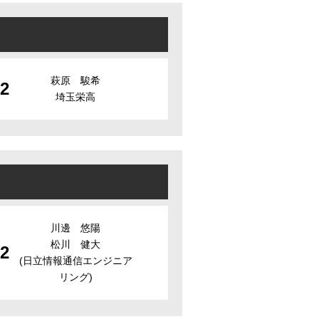
萩原 駿希
2
埼玉栄高
川邊 悠陽
松川 健大
2
(日立情報通信エンジニア
リング)