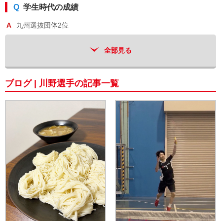
Q
学生時代の成績
A
九州選抜団体2位
Q
普段の自分はこんな人
全部見る
A
真面目
ブログ | 川野選手の記事一覧
Q
好きな女性タレント
A
石原さとみ
Q
大同特殊鋼バドミントン部の良いところ
A
志高く練習に取り組んでいるところ
Q
自分のこんなプレーを見てほしい
A
最後まで諦めないところ
Q
プレーのモットー
A
どんどん攻める