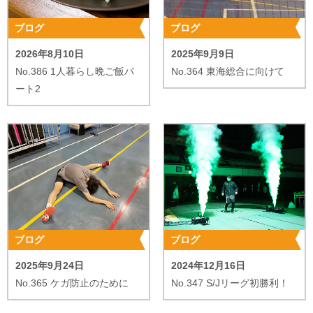
Q
尊敬する選手
ブログ
ブログ
A
古賀 稔選手(NTT東日本)
2026年8月10日
2025年9月9日
No.386 1人暮らし晩ご飯パ
No.364 東海総合に向けて
Q
試合前のモチベーションの上げ方
ート2
A
いつも通りでいる
Q
厳しい状況の時、勝つために何を考えるか
A
とにかく拾うことだけに集中する
ブログ
ブログ
2025年9月24日
2024年12月16日
No.365 ケガ防止のために
No.347 S/Jリーグ初勝利！