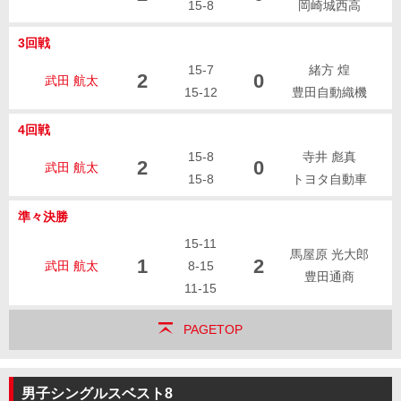
15-8
岡崎城西高
3回戦
15-7
緒方 煌
2
0
武田 航太
15-12
豊田自動織機
4回戦
15-8
寺井 彪真
2
0
武田 航太
15-8
トヨタ自動車
準々決勝
15-11
馬屋原 光大郎
1
2
武田 航太
8-15
豊田通商
11-15
PAGETOP
男子シングルスベスト8