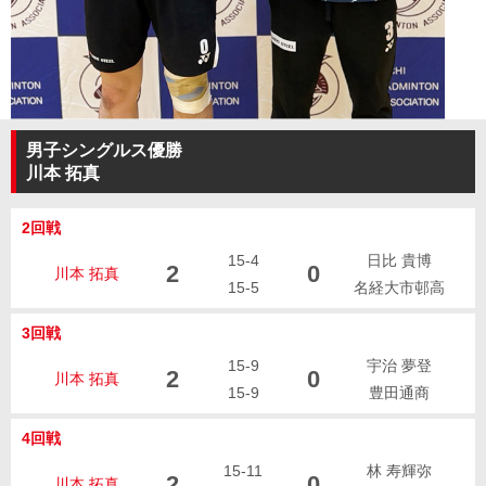
男子シングルス優勝
川本 拓真
2回戦
15-4
日比 貴博
2
0
川本 拓真
15-5
名経大市邨高
3回戦
15-9
宇治 夢登
2
0
川本 拓真
15-9
豊田通商
4回戦
15-11
林 寿輝弥
2
0
川本 拓真