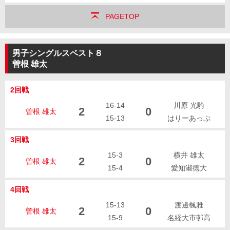
PAGETOP
男子シングルスベスト８
曽根 雄太
2回戦
16-14
川原 光騎
2
0
曽根 雄太
15-13
はりーあっぷ
3回戦
15-3
横井 雄太
2
0
曽根 雄太
15-4
愛知淑徳大
4回戦
15-13
渡邊楓雅
2
0
曽根 雄太
15-9
名経大市邨高