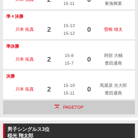
15-11
東海興業
準々決勝
15-13
2
0
川本 拓真
曽根 雄太
15-12
準決勝
15-8
阿部 大輔
2
0
川本 拓真
15-7
豊田通商
決勝
15-10
馬屋原 光大郎
2
0
川本 拓真
15-11
豊田通商
PAGETOP
男子シングルス3位
稲光 翔太郎