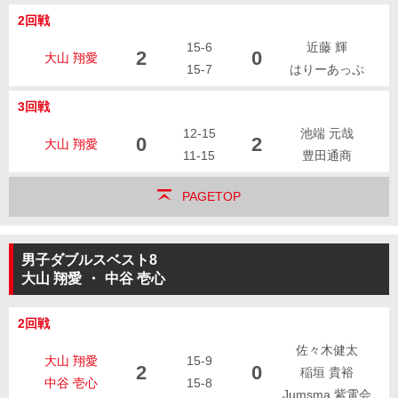
2回戦
15-6
近藤 輝
2
0
大山 翔愛
15-7
はりーあっぷ
3回戦
12-15
池端 元哉
0
2
大山 翔愛
11-15
豊田通商
PAGETOP
男子ダブルスベスト8
大山 翔愛
・
中谷 壱心
2回戦
佐々木健太
大山 翔愛
15-9
2
0
稲垣 貴裕
中谷 壱心
15-8
Jumsma 紫電会