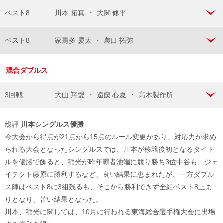
ベスト8
川本 拓真
・
大関 修平
ベスト8
家壽多 慶太
・
農口 拓弥
混合ダブルス
3回戦
大山 翔愛
・
遠藤 心夏
・
高木製作所
総評
川本シングルス優勝
今大会から得点が21点から15点のルール変更があり、対応力が求め
られる大会となったシングルスでは、川本が移籍後初となるタイト
ルを優勝で飾ると、稲光が昨年覇者池端に競り勝ち3位中谷も、ジェ
イテクト藤原に勝利するなど、良い結果に恵まれたが、一方ダブル
ス陣はベスト8に3組残るも、そこから勝利できず全組ベスト8止ま
りとなり、苦い結果となった。
川本、稲光に関しては、10月に行われる東海総合選手権大会に出場