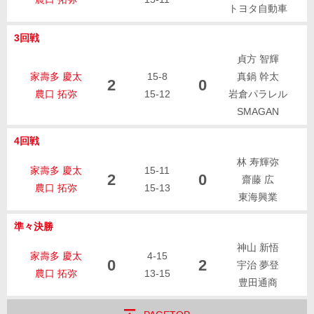
トヨタ自動車
3回戦
貞方 智輝
家壽多 慶太
15-8
真鍋 幹太
2
0
農口 拓弥
15-12
岩倉パラレル
SMAGAN
4回戦
林 寿輝弥
家壽多 慶太
15-11
2
0
齋藤 広
農口 拓弥
15-13
東海興業
準々決勝
神山 新悟
家壽多 慶太
4-15
0
2
宇治 夢登
農口 拓弥
13-15
豊田通商