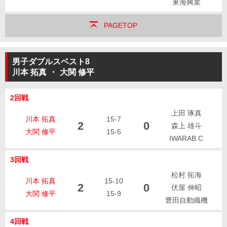
東海興業
PAGETOP
男子ダブルスベスト8
川本 拓真
・
大関 修平
2回戦
上田 琢真
川本 拓真
15-7
2
0
森上 雄斗
大関 修平
15-5
IWARAB.C
3回戦
松村 拓海
川本 拓真
15-10
2
0
伏屋 伸昭
大関 修平
15-9
豊田自動織機
4回戦