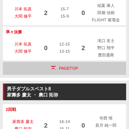
稲葉 琢人
川本 拓真
15-7
2
0
田畑 佳樹
大関 修平
15-9
FLIGHT 紫電会
準々決勝
滝口 友士
川本 拓真
12-15
0
2
野口 翔平
大関 修平
13-15
豊田通商
PAGETOP
男子ダブルスベスト8
家壽多 慶太
・
農口 拓弥
2回戦
寺西 情
家壽多 慶太
16-14
2
0
若月 純一郎
農口 拓弥
15-11