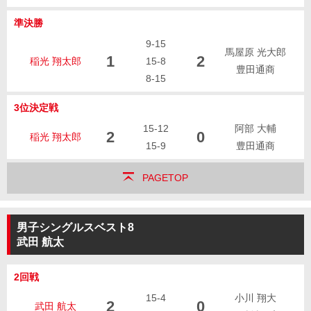
準決勝
9-15
馬屋原 光大郎
1
2
稲光 翔太郎
15-8
豊田通商
8-15
3位決定戦
15-12
阿部 大輔
2
0
稲光 翔太郎
15-9
豊田通商
PAGETOP
男子シングルスベスト8
武田 航太
2回戦
15-4
小川 翔大
2
0
武田 航太