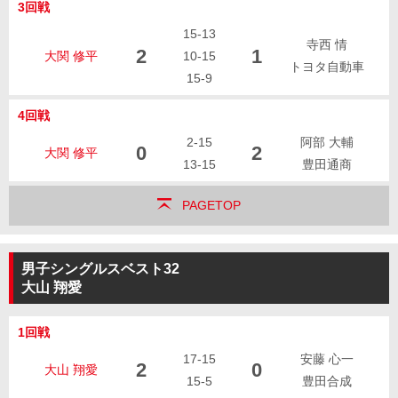
3回戦
15-13
寺西 情
2
1
大関 修平
10-15
トヨタ自動車
15-9
4回戦
2-15
阿部 大輔
0
2
大関 修平
13-15
豊田通商
PAGETOP
男子シングルスベスト32
大山 翔愛
1回戦
17-15
安藤 心一
2
0
大山 翔愛
15-5
豊田合成