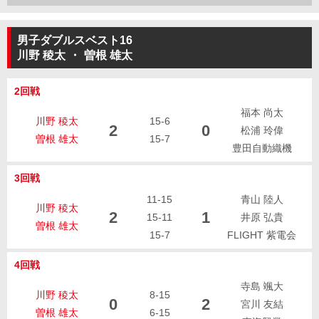
男子ダブルスベスト16
川野 稜太
・
曽根 雄太
2回戦
福本 尚太
川野 稜太
15-6
2
0
松浦 玲偉
曽根 雄太
15-7
豊田自動織機
3回戦
11-15
青山 陸人
川野 稜太
2
1
15-11
井原 弘貴
曽根 雄太
15-7
FLIGHT 紫電会
4回戦
寺島 颯大
川野 稜太
8-15
0
2
宮川 友結
曽根 雄太
6-15