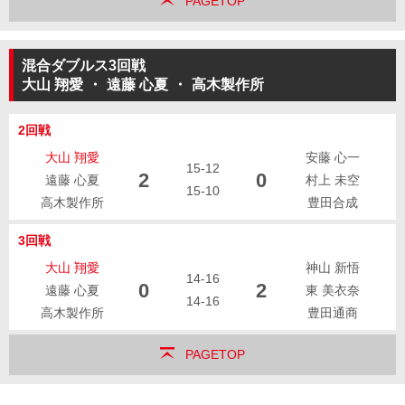
PAGETOP
混合ダブルス3回戦
大山 翔愛
・
遠藤 心夏
・
高木製作所
2回戦
大山 翔愛
安藤 心一
15-12
2
0
遠藤 心夏
村上 未空
15-10
高木製作所
豊田合成
3回戦
大山 翔愛
神山 新悟
14-16
0
2
遠藤 心夏
東 美衣奈
14-16
高木製作所
豊田通商
PAGETOP