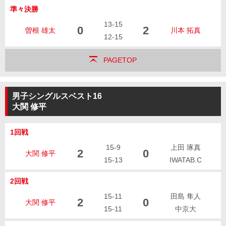
準々決勝
13-15
0
2
曽根 雄太
川本 拓真
12-15
PAGETOP
男子シングルスベスト16
大関 修平
1回戦
15-9
上田 琢真
2
0
大関 修平
15-13
IWATAB.C
2回戦
15-11
田島 隼人
2
0
大関 修平
15-11
中京大