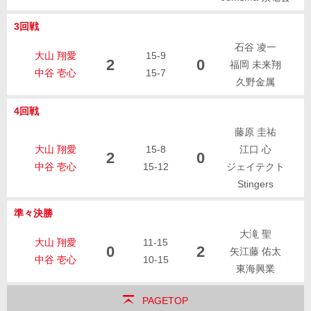
3回戦
石谷 凌一
大山 翔愛
15-9
2
0
福岡 未来翔
中谷 壱心
15-7
久野金属
4回戦
藤原 圭祐
大山 翔愛
15-8
江口 心
2
0
中谷 壱心
15-12
ジェイテクト
Stingers
準々決勝
大滝 聖
大山 翔愛
11-15
0
2
矢江藤 佑太
中谷 壱心
10-15
東海興業
PAGETOP