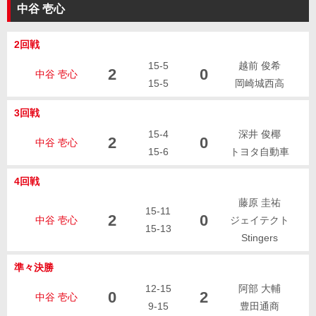
中谷 壱心
2回戦
15-5
越前 俊希
2
0
中谷 壱心
15-5
岡崎城西高
3回戦
15-4
深井 俊椰
2
0
中谷 壱心
15-6
トヨタ自動車
4回戦
藤原 圭祐
15-11
2
0
中谷 壱心
ジェイテクト
15-13
Stingers
準々決勝
12-15
阿部 大輔
0
2
中谷 壱心
9-15
豊田通商