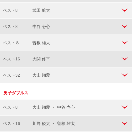
ベスト8
武田 航太
ベスト8
中谷 壱心
ベスト８
曽根 雄太
ベスト16
大関 修平
ベスト32
大山 翔愛
男子ダブルス
ベスト8
大山 翔愛
・
中谷 壱心
ベスト16
川野 稜太
・
曽根 雄太