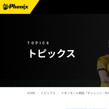
チーム情報
メンバー紹介
試合日程・結果
TOPICS
トピックス
週刊フェニックス
トピックス
観戦ガイド
スクール
HOME
トピックス
イオンモール熱田『チャレンジ・t
チケット