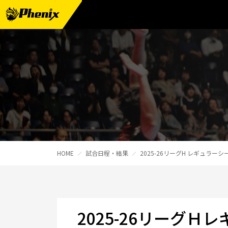
チーム情報
メンバー紹介
試合日程・結果
週刊フェニックス
トピックス
HOME
試合日程・結果
2025-26リーグH レギュラー
観戦ガイド
スクール
チケット
2025-26リーグＨ