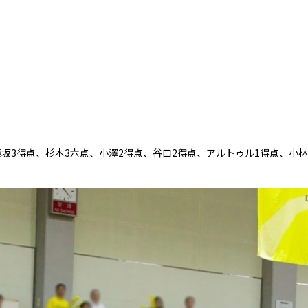
藤坂3得点、杉本3六点、小澤2得点、谷口2得点、アルトゥル1得点、小林