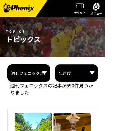
チケット
メニュー
チーム情報
TOPICS
メンバー紹介
トピックス
試合日程・結果
週刊フェニックス
トピックス
週刊フェニックスの記事が690件見つか
観戦ガイド
りました
スクール
チケット